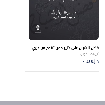
فضل الشبان على كثير ممن تقدم من ذوي
الأسنان
أبي بكر الصولي
د.إ
40.00