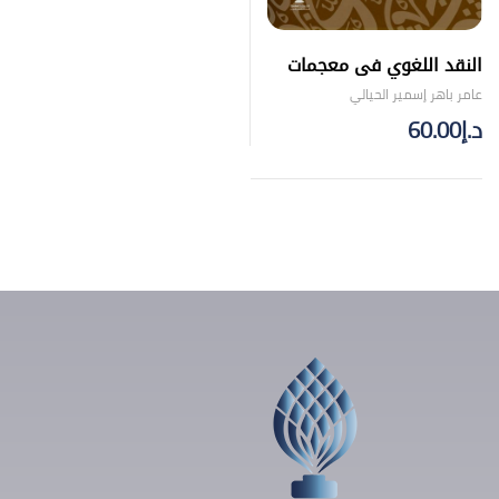
النقد اللغوي فى معجمات
العقد الرابع للهجرة
عامر باهر إسمير الحيالي
د.إ
60.00