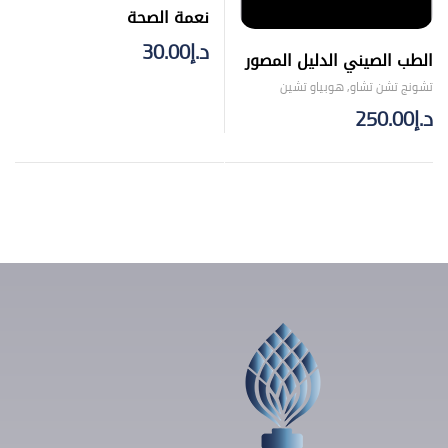
نعمة الصحة
د.إ
30.00
الطب الصيني الدليل المصور
لطب الأعشاب
تشونج تشن تشاو
,
هوبياو تشين
د.إ
250.00