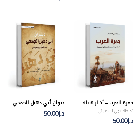
جمرة العرب – أخبار قبيلة
ديوان أبي دهبل الجمحي
عبس وأشعارها في
أ.د. خالد ناجي السامرائي
د.إ
50.00
الجاهلية
د.إ
50.00