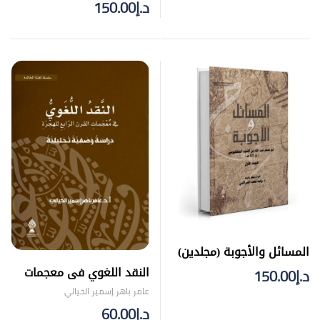
فني
تجليد فني
د.إ
150.00
المسائل والأجوبة (مجلدين)
– تجليد فني
النقد اللغوي فى معجمات
د.إ
150.00
العقد الرابع للهجرة
عامر باهر إسمير الحيالي
د.إ
60.00