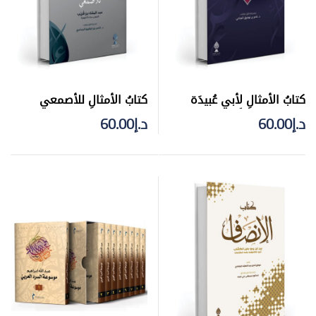
كتابُ الأمثالِ لأبي عُبيدَة
كتابُ الأمثالِ للأصمعي
مَعمرَ بنَ المـُثَنَّى
د.إ
60.00
د.إ
60.00