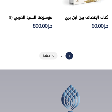
كتاب الإنصاف بين ابن بري
موسوعة السرد العربي (9
وابن الخشاب في كلامهما
أجزاء) – تجليد فني
د.إ
60.00
د.إ
800.00
عن المقامات
1
2
القادم