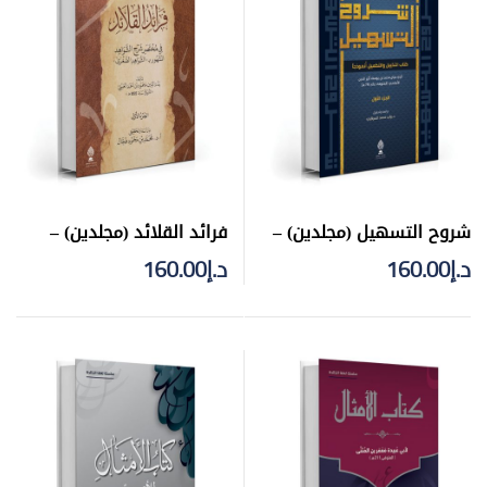
شروح التسهيل (مجلدين) –
فرائد القلائد (مجلدين) –
تجليد فني
تجليد فني
د.إ
160.00
د.إ
160.00