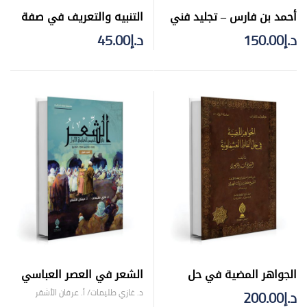
أحمد بن فارس – تجليد فني
التنبيه والتعريف في صفة
الخريف
د.إ
150.00
د.إ
45.00
الجواهر المضية في حل
الشعر في العصر العباسي
ألفاظ العشماوية – تجليد
الجزء الأول والجزء الثاني –
د. غازي طليمات/ أ. عرفان الأشقر
د.إ
200.00