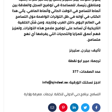
ومناطق رئيسة، للمساعدة في توضيح السجل والعلاقة بين
أنماط التسامح في الوقت الحالي وأنماط الماضي. يأتي هذا
الكتاب في أوانه في ظل التوترات الواضحة حول التسامح
في العالم اليوم، داخل الغرب وخارجه. ومن شأن الخلفية
التاريخية أن تساعد على توضيح ملامح هذه التوترات، وتعزيز
فهم أعمق للمزايا والتحديات التي يفرضها أي نهج
متسامح.
تأليف:
بيتر ن. ستيرنز
ترجمة:
عبير ابو نقطة
عدد الصفحات:
377
احجز نسختك الورقية:
info@qindeel.ae
التسامح
,
برنامج دبي الدولي للكتابة
,
ترجمات
,
معرفة وإدارة
Email
Pinterest
Linkedin
Twitter
Facebook