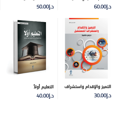
الشراكة بين القطاعين العام
د.إ
60.00
د.إ
50.00
والخاص
التميز والإقدام واستشراف
التعليم أولاً
المستقبل .. دروس عالمية
د.إ
30.00
د.إ
40.00