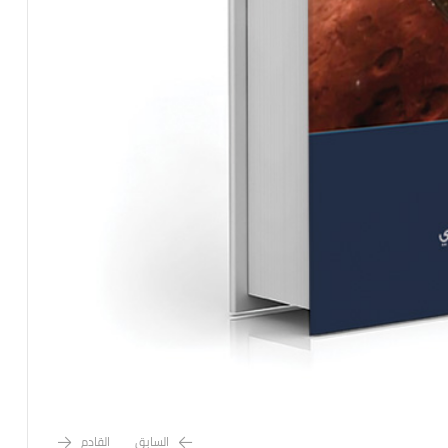
السابق
القادم