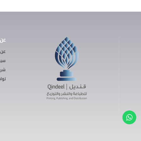
عن 
عن 
سيا
شرو
توا