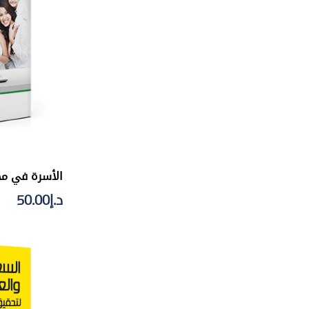
الأسرة في مج
د.إ
50.00