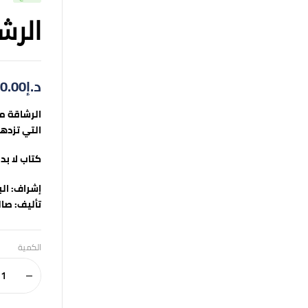
الرش
د.إ
0.00
الرشاقة م
التي تزدهر
كتاب لا بد
إشراف:
ال
تأليف:
صال
الكمية