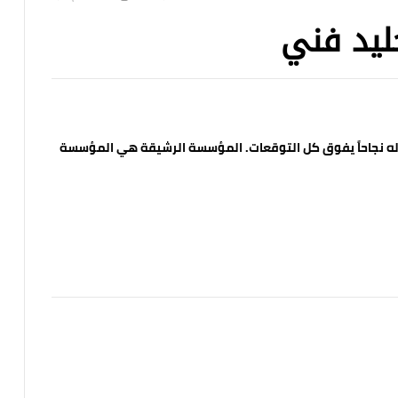
ليد فني
د.إ
د.إ
80.00
80.00
اله نجاحاً يفوق كل التوقعات. المؤسسة الرشيقة هي المؤسسة