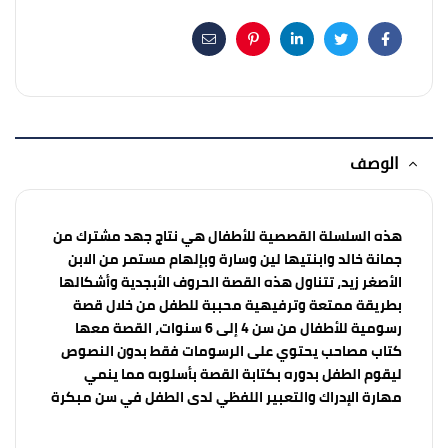
Email
Pinterest
Linkedin
Twitter
Facebook
الوصف
هذه السلسلة القصصية للأطفال هي نتاج جهد مشترك من
جمانة خالد وابنتيها لين وسارة وبإلهام مستمر من الابن
الأصغر زيد، تتناول هذه القصة الحروف الأبجدية وأشكالها
بطريقة ممتعة وترفيهية محببة للطفل من خلال قصة
رسومية للأطفال من سن 4 إلى 6 سنوات، القصة معها
كتاب مصاحب يحتوي على الرسومات فقط بدون النصوص
ليقوم الطفل بدوره بكتابة القصة بأسلوبه مما ينمي
مهارة الإدراك والتعبير اللفظي لدى الطفل في سن مبكرة