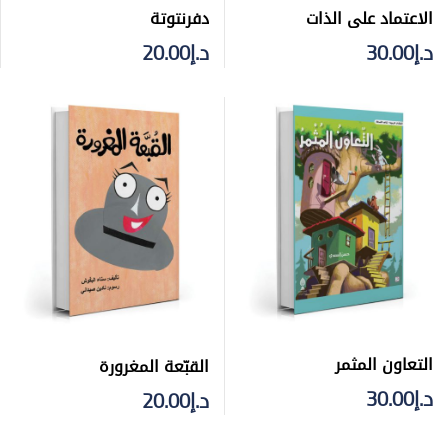
الاعتماد على الذات
دفرنتوتة
د.إ
30.00
د.إ
20.00
التعاون المثمر
القبّعة المغرورة
د.إ
30.00
د.إ
20.00