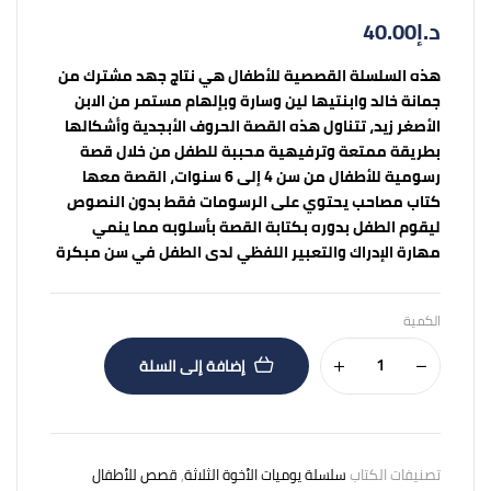
د.إ
40.00
هذه السلسلة القصصية للأطفال هي نتاج جهد مشترك من
جمانة خالد وابنتيها لين وسارة وبإلهام مستمر من الابن
الأصغر زيد، تتناول هذه القصة الحروف الأبجدية وأشكالها
بطريقة ممتعة وترفيهية محببة للطفل من خلال قصة
رسومية للأطفال من سن 4 إلى 6 سنوات، القصة معها
كتاب مصاحب يحتوي على الرسومات فقط بدون النصوص
ليقوم الطفل بدوره بكتابة القصة بأسلوبه مما ينمي
مهارة الإدراك والتعبير اللفظي لدى الطفل في سن مبكرة
الكمية
إضافة إلى السلة
تصنيفات الكتاب
سلسلة يوميات الأخوة الثلاثة
,
قصص للأطفال