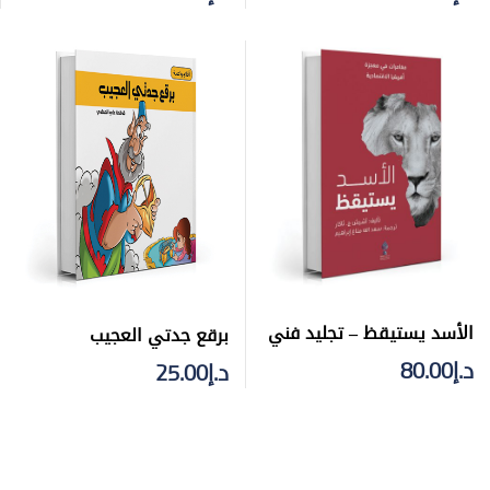
الأسد يستيقظ – تجليد فني
برقع جدتي العجيب
د.إ
80.00
د.إ
25.00