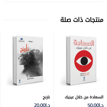
منتجات ذات صلة
السعادة من خلال عينيك
نارنج
د.إ
50.00
د.إ
20.00