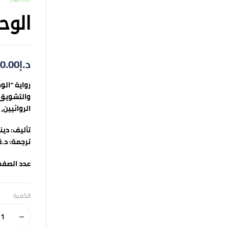
الوح
د.إ
0.00
رواية “الو
والتشويق، 
الروائيين،
تأليف:
دين
ترجمة:
د.ق
عدد الصفح
الكمية