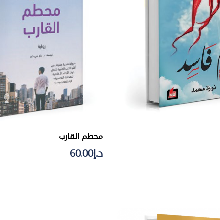
محطم القارب
د.إ
60.00