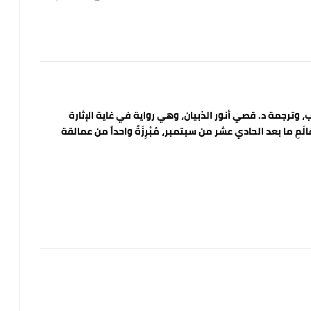
د.إ
40.00
د.إ
100.00
 وترجمة د. قصي أنور الذبيان، وهي رواية في غاية الإثارة
ِ ما بعد الحادي عشر من سبتمبر، مُبْرِزَةً واحداً من عمالقة