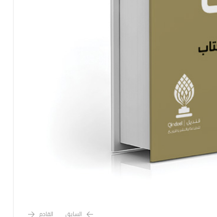
السابق
القادم