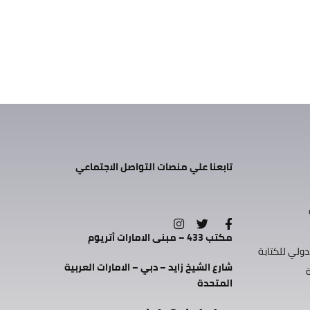
تابعنا علي منصات التواصل الاجتماعي
مكتب 433 – مبنى الامارات أتريوم
دولي للكتابة
شارع الشيخ زايد – دبي – الامارات العربية
المتحدة