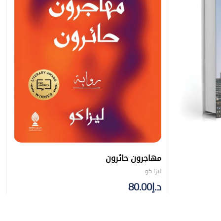
مهاجرون حائرون
ليزا كو
د.إ
80.00