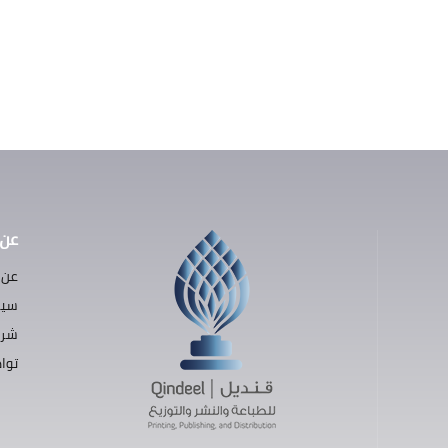
عن 
عن 
سيا
شرو
توا