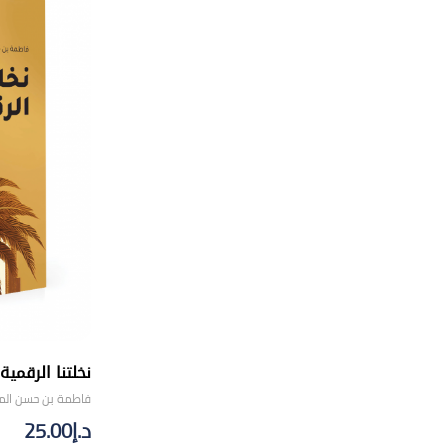
نخلتنا الرقمية
فاطمة بن حسن الم
د.إ
25.00