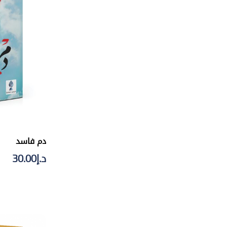
دم فاسد
د.إ
30.00