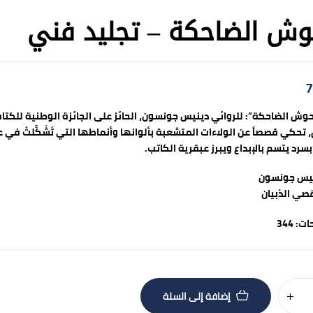
وش الضاحكة – تجليد فني
7
حوش الضاحكة”: للروائي دينيس جونسون، الحائز على الجائزة الوطنية للكتاب،
تحكي قصصاً عن الولاءات المتشعبة بألوانها وأنماطها التي تَشَكَّلتْ في عالَم
 بسرد يتسم بالإبداع ويبرز عبقرية الكاتب.
يس جونسون
صي الذبيان
ات:
344
إضافة إلى السلة