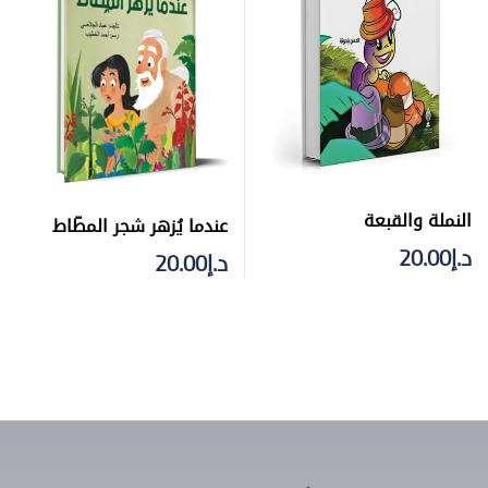
النملة والقبعة
عندما يُزهر شجر المطّاط
د.إ
20.00
د.إ
20.00