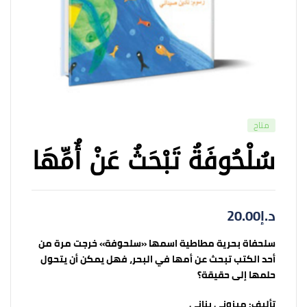
متاح
سُلْحُوفَةُ تَبْحَثُ عَنْ أُمِّهَا
د.إ
20.00
سلحفاة بحرية مطاطية اسمها «سلحوفة» خرجت مرة من
أحد الكتب تبحث عن أمها في البحر، فهل يمكن أن يتحول
حلمها إلى حقيقة؟
تأليف:
ميزوني بناني