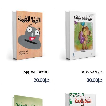
من فقد ذيله
القبّعة المغرورة
د.إ
30.00
د.إ
20.00