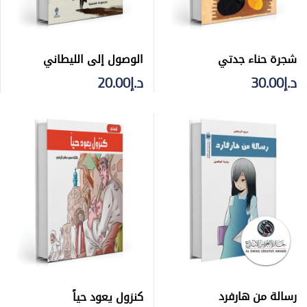
شجرة حناء جدتي
الوصول إلى الليطاني
د.إ
30.00
د.إ
20.00
رسالة من هارفرد
كنزول يعود حياً