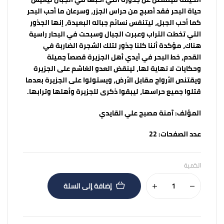
حياة البحر فقد أصبح من حراس الجزر، وسرعان ما أحب البحر
كما أحب الجبل، ليتنفس نسائم جباله البعيدة، إنها الجذور
التي تخطت التراب وعبرت الجبال وسبحت في البحار راسية
هناك، مؤكدة أننا كلنا جذور لتلك الشجرة الضاربة في
القدم، خط البحر في أيدي أهل الجزيرة قصصاً جميلة
وحكايات لا نهاية لها، لينقض العدو الغاشم على الجزيرة
ويقتنص الأرواح مقابل الأرض، ويستولوا على الجزيرة بعدما
قتلوا جميع حراسها، ليبقوا ذكرى للجزيرة وأهلها وترابها.
المؤلف:
آمنة مصبح علي القايدي
عدد الصفحات:
22
الكمية
إضافة إلى السلة