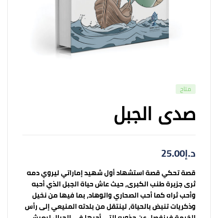
متاح
صدى الجبل
د.إ
25.00
قصة تحكي قصة استشهاد أول شهيد إماراتي ليروي دمه
ثرى جزيرة طنب الكبرى، حيث عاش حياة الجبل الذي أحبه
وأحب ثراه كما أحب الصحاري والوهاد، بما فيها من نخيل
وذكريات تنبض بالحياة، لينتقل من بلدته المنيعي إلى رأس
الخيمة فينفصل عن جذوره التي أحبها في الجبال ليعيش