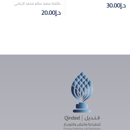
د.إ
30.00
عائشة سعيد سالم محمد الزعابي
د.إ
20.00