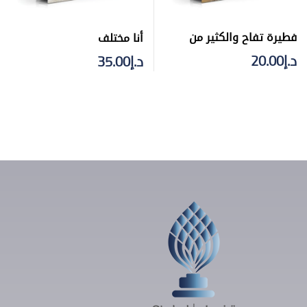
فطيرة تفاح والكثير من
أنا مختلف
القوة
د.إ
20.00
د.إ
35.00