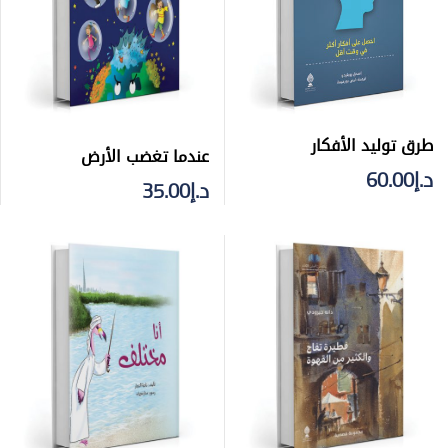
طرق توليد الأفكار
عندما تغضب الأرض
د.إ
60.00
د.إ
35.00