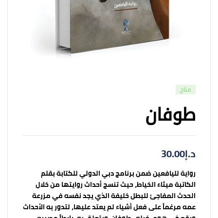
متاح
طوفان
د.إ
30.00
رواية لليافعين ضمن برنامج دبي الدولي للكتابة بقلم
الكاتبة ميثاء الخياط، حيث تنسج أحداث روايتها من خلال
الحدث المفاجئ للبطل خليفة الذي يجد نفسه في مزرعة
عمه مرغماً على فعل أشياء لم يعتد عليها، لتدور به الأحداث
ويقع في هوى خيله -طوفان-ويتعلق به، رابطاً مصيره