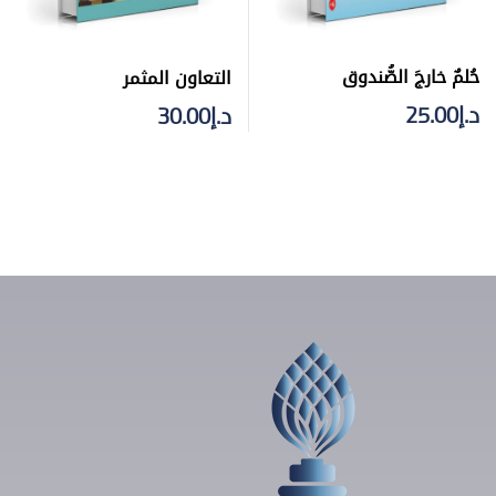
حُلمٌ خارجَ الصُّندوق
التعاون المثمر
د.إ
25.00
د.إ
30.00