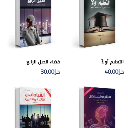
فضاء الجيل الرابع
التعليم أولاً
د.إ
30.00
د.إ
40.00