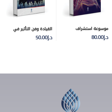
موسوعة استشراف
القيادة وفن التأثير في
المستقبل
الآخرين
د.إ
80.00
د.إ
50.00