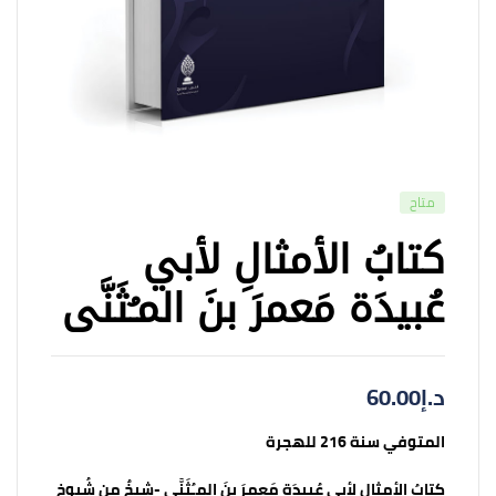
متاح
كتابُ الأمثالِ لأبي
عُبيدَة مَعمرَ بنَ المـُثَنَّى
د.إ
60.00
المتوفي سنة 216 للهجرة
كتابُ الأمثالِ لأبي عُبيدَة مَعمرَ بنَ المـُثَنَّى -شيخٌ من شُيوخِ