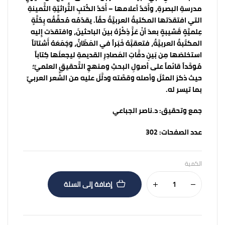
مدرسةِ البصرةِ، وأَحَدُ أعلامها – أَحَدُ الكُتبِ التُّراثيّةِ الثَّمينةِ
التي افتقدَتها المكتبةُ العربيَّةُ حقّاً. يقدّمُه مُحقِّقُه بِحُلَّةٍ
عِلميَّةٍ قَشيبةٍ بعدَ أنْ عَزَّ ذِكْرُهُ بينَ الباحثينَ، وافتقدَت إِليه
المكتَبةُ العربيَّةُ، فتعقبَّهُ خَبَراً في المَظَانِّ، وجَمَعَهُ أَشتاتاً
استخلصَها مِن بَينِ دفَّاتِ المَصادِرِ القديمةِ ليجعلَها كِتاباً
مُوحَّداً قائماً على أصولِ البحثِ ومنهجِ التَّحقيقِ العلميِّ؛
حيث ذكرَ المثلَ وأصله وقصَّته ودلَّلَ عليه من الشِّعر العربيِّ
بما تيسر له.
جمع وتحقيق:
د.ناصر الجباعي
عدد الصفحات:
302
الكمية
إضافة إلى السلة