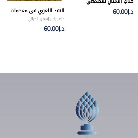
كتابُ الأمثالِ للأصمعي
النقد اللغوي فى معجمات
د.إ
60.00
العقد الرابع للهجرة
عامر باهر إسمير الحيالي
د.إ
60.00