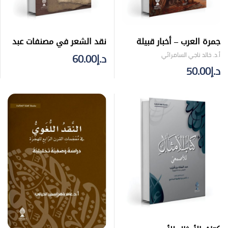
جمرة العرب – أخبار قبيلة
نقد الشعر في مصنفات عبد
عبس وأشعارها في
القادر البغدادي
أ.د. خالد ناجي السامرائي
د.إ
60.00
الجاهلية
د.إ
50.00