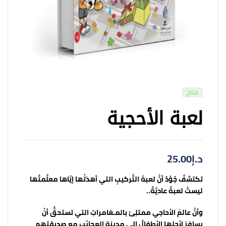
متاح
لعبة الأحجية
د.إ
25.00
تكتشفُ جُوْدٌ أنَّ لعبةَ التَّركيبِ التي أهدَتْها إيَّاها معلِّمتُها
ليستْ لعبةً عاديَّةً..
وأنَّ عالمَ الأحاجي ممتلِئ بالمـغامراتِ التي تستحقُّ أنْ
يسافرَ لأجلِها الأطفالُ إلى مدينةِ العجائبِ مع صديقتِهم