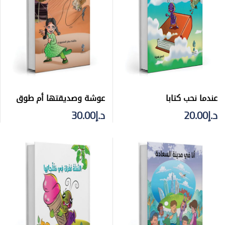
عوشة وصديقتها أم طوق
عندما نحب كتابا
د.إ
30.00
د.إ
20.00