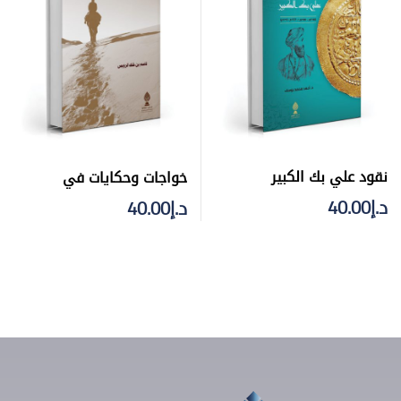
نقود علي بك الكبير
خواجات وحكايات في
الصحراء العربية
د.إ
40.00
د.إ
40.00