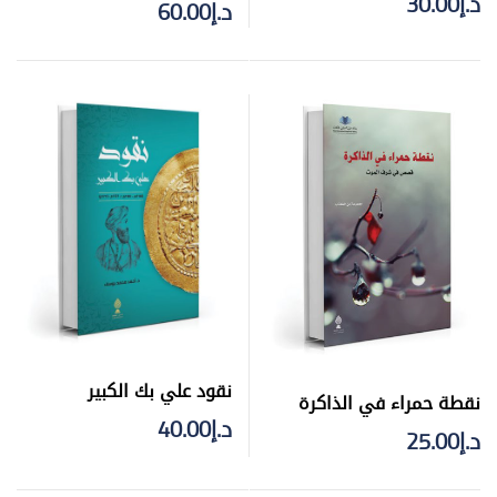
القادر البغدادي
د.إ
30.00
د.إ
60.00
نقود علي بك الكبير
نقطة حمراء في الذاكرة
د.إ
40.00
د.إ
25.00