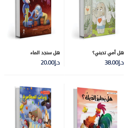
هل أمي تحبني؟
هل سنجد الماء
د.إ
38.00
د.إ
20.00