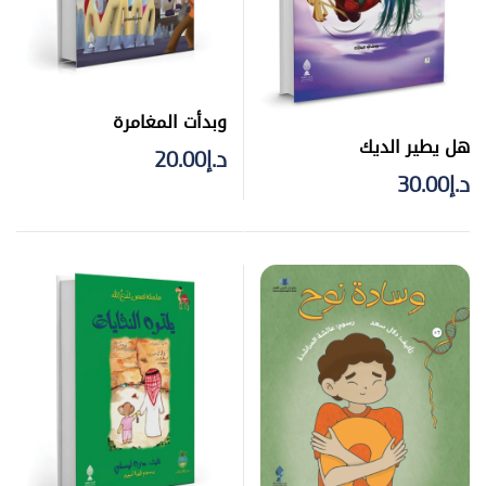
وبدأت المغامرة
هل يطير الديك
د.إ
20.00
د.إ
30.00