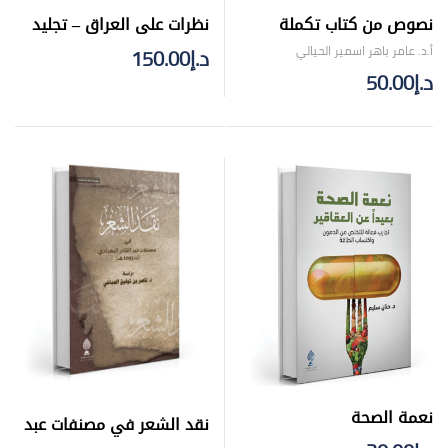
نصوص من كتاب تكملة
نظرات على العراق – تجليد
العين للخارزنجي جمع
فني
أ.د. عامر باهر اسمير الحيالي
د.إ
150.00
وتوثيق ودراسة
د.إ
50.00
نعمة الصحة
نقد الشعر في مصنفات عبد