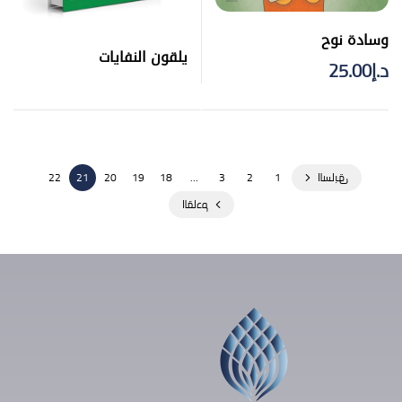
وسادة نوح
يلقون النفايات
د.إ
25.00
السابق
1
2
3
…
18
19
20
21
22
القادم