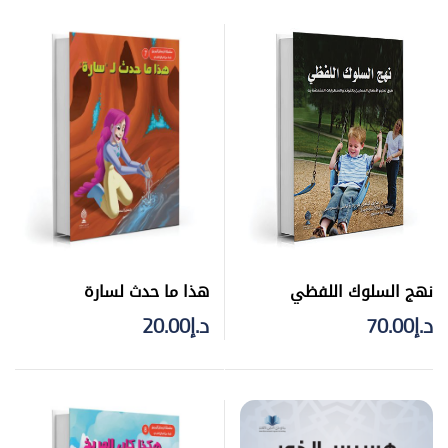
هذا ما حدث لسارة
نهج السلوك اللفظي
د.إ
20.00
د.إ
70.00