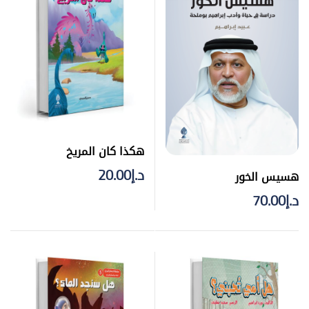
هكذا كان المريخ
د.إ
20.00
هسيس الخور
د.إ
70.00