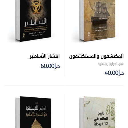
المكتشفون والمستكشفون
انتشار الأساطير
شو، ادوارد ريتشارد
د.إ
60.00
د.إ
40.00