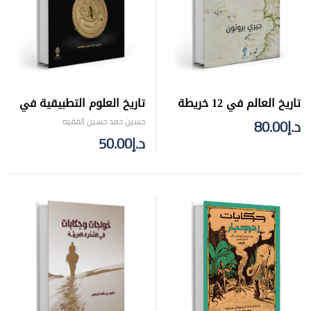
تاريخ العالم في 12 خريطة
تاريخ العلوم التطبيقية في
الحضارة الإسلامية
حسين حمد حسين الفقيه
د.إ
80.00
د.إ
50.00