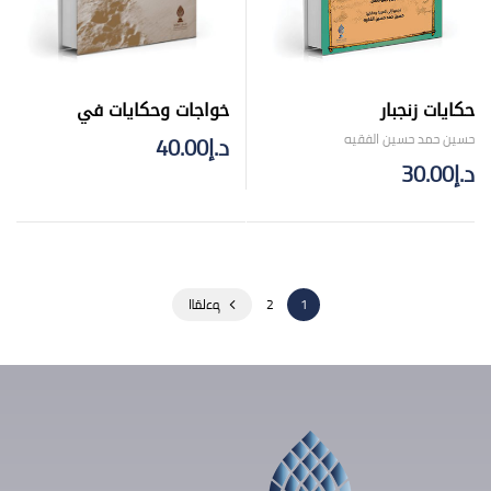
خواجات وحكايات في
حكايات زنجبار
الصحراء العربية
حسين حمد حسين الفقيه
د.إ
40.00
د.إ
30.00
1
2
القادم