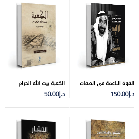
الكعبة بيت الله الحرام
القوة الناعمة في الصفات
القيادية لزايد – تجليد فني
د.إ
50.00
د.إ
150.00