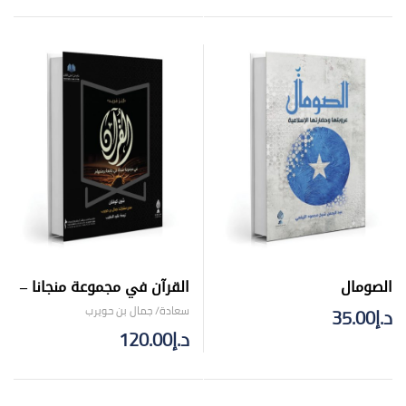
الصومال
القرآن في مجموعة منجانا –
تجليد فني
سعادة/ جمال بن حويرب
د.إ
35.00
د.إ
120.00