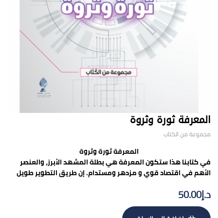
المعرفة ثورة وثروة
مجموعة من الكتاب
المعرفة ثورة وثروة
في كتابنا هذا ستكون المعرفة هي بطلة المشهد الأبرز، والعنصر
الأهم في اقتصاد قوي و مزدهر ومستدام. إن طريق التطوير طويل
ولكنه حتمي ولازم، صحيح أن السرعة مهمة في هذا السباق
د.إ
50.00
المعرفي والتنموي الذي لا مكان فيه إلا للأقوياء، بيد أن العمل
والدأب والاجتهاد وعدم التواني عوامل بالغة الأهمية وأجدر من القوة
مع التكاسل والانكفاء على النفس والاعتداد بالقوة.