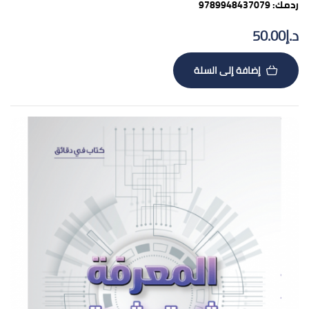
ردمك: 9789948437079
د.إ
50.00
إضافة إلى السلة